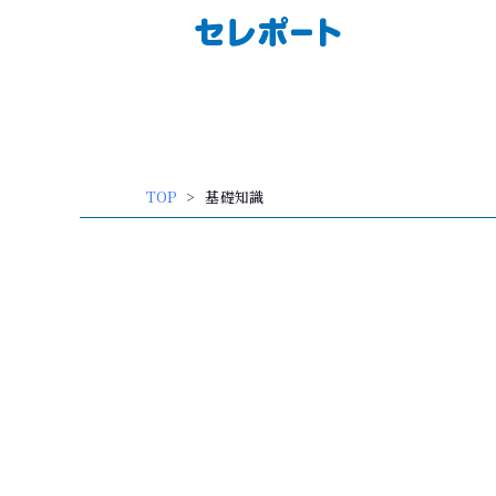
内
容
を
ス
キッ
TOP
基礎知識
プ