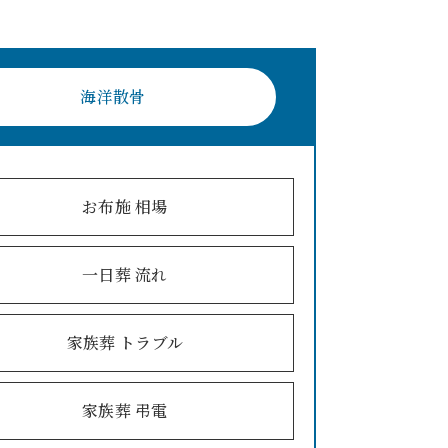
海洋散骨
お布施 相場
一日葬 流れ
家族葬 トラブル
家族葬 弔電