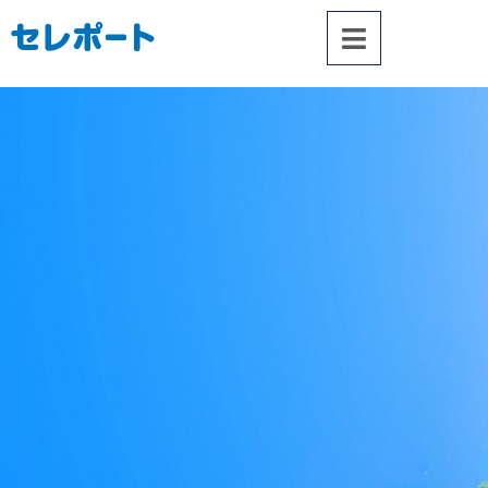
内
容
を
ス
キ
ッ
プ