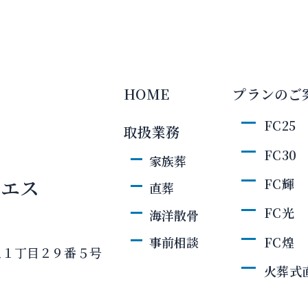
HOME
プランのご
FC25
取扱業務
FC30
家族葬
・エス
FC輝
直葬
FC光
海洋散骨
FC煌
事前相談
丘１丁目２９番５号
火葬式