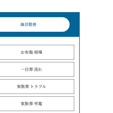
海洋散骨
お布施 相場
一日葬 流れ
家族葬 トラブル
家族葬 弔電