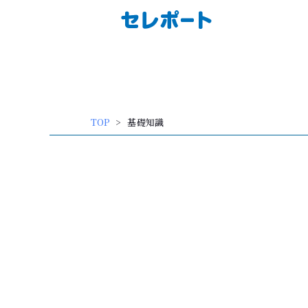
内
容
を
ス
キッ
TOP
基礎知識
プ