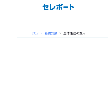
内
容
を
ス
キッ
TOP
基礎知識
遺体搬送の費用
プ