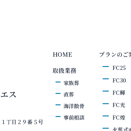
HOME
プランのご
FC25
取扱業務
FC30
家族葬
・エス
FC輝
直葬
FC光
海洋散骨
FC煌
事前相談
丘１丁目２９番５号
火葬式