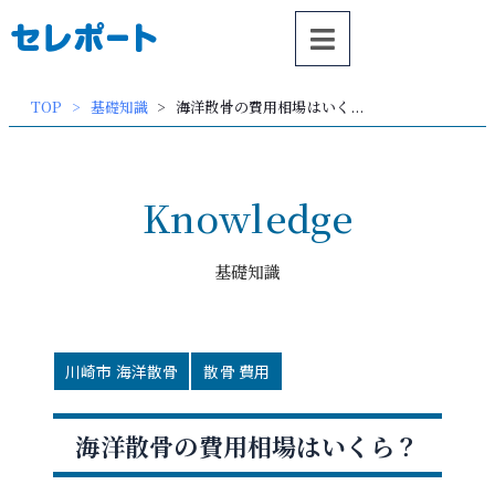
内
容
を
ス
TOP
基礎知識
海洋散骨の費用相場はいく...
キッ
プ
Knowledge
基礎知識
川崎市 海洋散骨
散骨 費用
海洋散骨の費用相場はいくら？