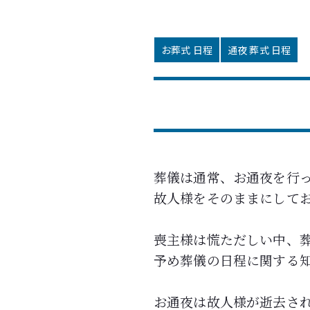
お葬式 日程
通夜 葬式 日程
葬儀は通常、お通夜を行
故人様をそのままにして
喪主様は慌ただしい中、
予め葬儀の日程に関する
お通夜は故人様が逝去さ