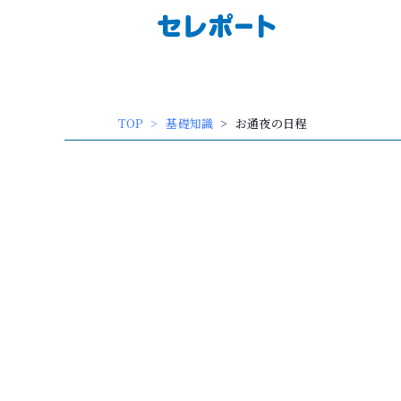
内
容
を
ス
キッ
TOP
基礎知識
お通夜の日程
プ